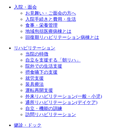
入院・面会
お見舞い・ご面会の方へ
入院手続きと費用・生活
食事・栄養管理
地域包括医療病棟とは
回復期リハビリテーション病棟とは
リハビリテーション
当院の特徴
自立を支援する「朝リハ」
院外での生活支援
摂食嚥下の支援
就労支援
装具療法
運転再開支援
外来リハビリテーション(一般・小児)
通所リハビリテーション(デイケア)
自立・機能の訓練
訪問リハビリテーション
健診・ドック