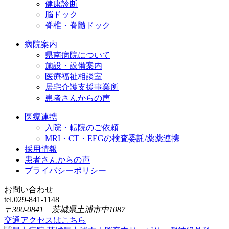
健康診断
脳ドック
脊椎・脊髄ドック
病院案内
県南病院について
施設・設備案内
医療福祉相談室
居宅介護支援事業所
患者さんからの声
医療連携
入院・転院のご依頼
MRI・CT・EEGの検査委託/薬薬連携
採用情報
患者さんからの声
プライバシーポリシー
お問い合わせ
tel.
029-841-1148
〒300-0841 茨城県土浦市中1087
交通アクセスはこちら