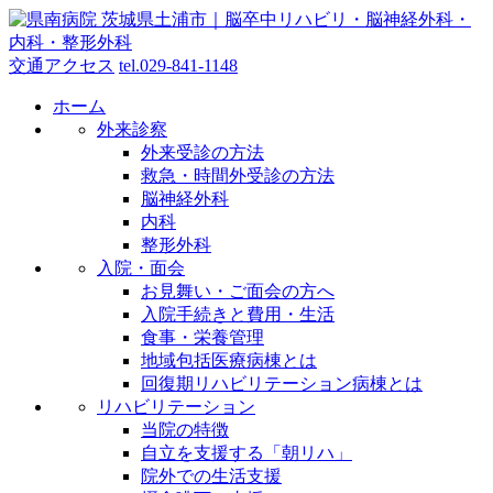
交通アクセス
tel.
029-841-1148
ホーム
外来診察
外来受診の方法
救急・時間外受診の方法
脳神経外科
内科
整形外科
入院・面会
お見舞い・ご面会の方へ
入院手続きと費用・生活
食事・栄養管理
地域包括医療病棟とは
回復期リハビリテーション病棟とは
リハビリテーション
当院の特徴
自立を支援する「朝リハ」
院外での生活支援