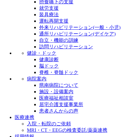
摂食嚥下の支援
就労支援
装具療法
運転再開支援
外来リハビリテーション(一般・小児)
通所リハビリテーション(デイケア)
自立・機能の訓練
訪問リハビリテーション
健診・ドック
健康診断
脳ドック
脊椎・脊髄ドック
病院案内
県南病院について
施設・設備案内
医療福祉相談室
居宅介護支援事業所
患者さんからの声
医療連携
入院・転院のご依頼
MRI・CT・EEGの検査委託/薬薬連携
採用情報